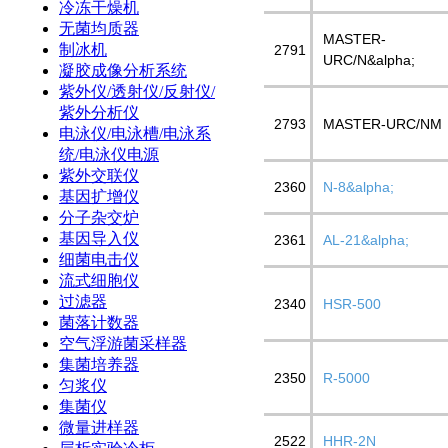
冷冻干燥机
无菌均质器
MASTER-
制冰机
2791
URC/N&alpha;
凝胶成像分析系统
紫外仪/透射仪/反射仪/
紫外分析仪
2793
MASTER-URC/NM
电泳仪/电泳槽/电泳系
统/电泳仪电源
紫外交联仪
2360
N-8&alpha;
基因扩增仪
分子杂交炉
基因导入仪
2361
AL-21&alpha;
细菌电击仪
流式细胞仪
过滤器
2340
HSR-500
菌落计数器
空气浮游菌采样器
集菌培养器
2350
R-5000
匀浆仪
集菌仪
微量进样器
2522
HHR-2N