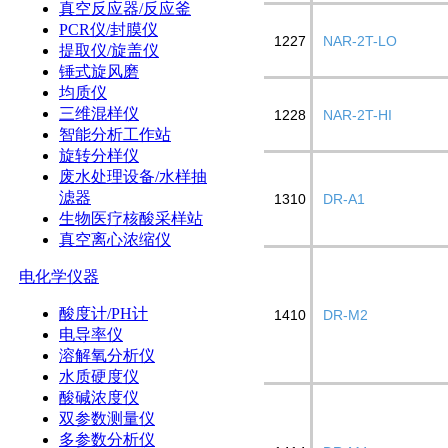
真空反应器/反应釜
PCR仪/封膜仪
1227
NAR-2T-LO
提取仪/旋盖仪
锤式旋风磨
均质仪
三维混样仪
1228
NAR-2T-HI
智能分析工作站
旋转分样仪
废水处理设备/水样抽
滤器
1310
DR-A1
生物医疗核酸采样站
真空离心浓缩仪
电化学仪器
酸度计/PH计
1410
DR-M2
电导率仪
溶解氧分析仪
水质硬度仪
酸碱浓度仪
双参数测量仪
多参数分析仪