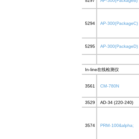
5297
AP-300(PackageB)
5294
AP-300(PackageC)
5295
AP-300(PackageD)
In-line在线检测仪
3561
CM-780N
3529
AD-34 (220-240)
3574
PRM-100&alpha;