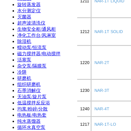
1211
NAR-1T LIQUID
旋转蒸发器
水分测定仪
灭菌器
超声波清洗仪
生物安全柜/通风柜
1212
NAR-1T SOLID
净化工作台/风淋室
除湿机
蠕动泵/恒流泵
磁力搅拌器/电动搅拌
活塞泵
1220
NAR-2T
杂交泵/隔膜泵
冷阱
研磨机
组织研磨机
石墨消解仪
1230
NAR-3T
无油泵/旋片泵
低温搅拌反应浴
均浆/粉碎/分散
1240
NAR-4T
电热板/电热套
纯水蒸馏器
1217
NAR-1T-LO
循环水真空泵