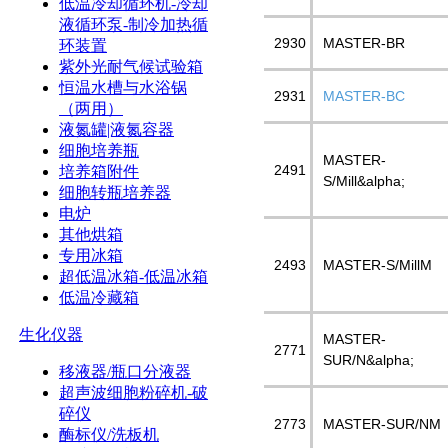
低温冷却循环机-冷却
液循环泵-制冷加热循
2930
MASTER-BR
环装置
紫外光耐气候试验箱
恒温水槽与水浴锅
2931
MASTER-BC
（两用）
液氮罐|液氮容器
细胞培养瓶
MASTER-
2491
培养箱附件
S/Mill&alpha;
细胞转瓶培养器
电炉
其他烘箱
专用冰箱
2493
MASTER-S/MillM
超低温冰箱-低温冰箱
低温冷藏箱
生化仪器
MASTER-
2771
SUR/N&alpha;
移液器/瓶口分液器
超声波细胞粉碎机-破
碎仪
2773
MASTER-SUR/NM
酶标仪/洗板机