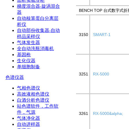
层析实验冷柜
梯度混合器-旋涡混合
BENCH TOP 台式数字式
器
自动核算蛋白分离层
析仪
自动部份收集器-自动
3150
SMART-1
样品采样仪
气体发生器
全自动洗瓶消毒机
基因枪
生化仪器
单细胞制备
3251
RX-5000
色谱仪器
气相色谱仪
高效液相色谱仪
白酒分析色谱仪
站色谱软件，工作软
件，气源
3261
RX-5000&alpha;
气体净化器
自动进样器