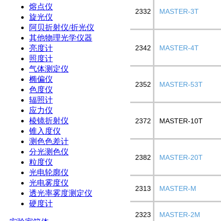
熔点仪
2332
MASTER-3T
旋光仪
阿贝折射仪/折光仪
其他物理光学仪器
亮度计
2342
MASTER-4T
照度计
气体测定仪
椭偏仪
2352
MASTER-53T
色度仪
辐照计
应力仪
棱镜折射仪
2372
MASTER-10T
锥入度仪
测色色差计
分光测色仪
2382
MASTER-20T
粒度仪
光电轮廓仪
光电雾度仪
2313
MASTER-M
透光率雾度测定仪
硬度计
2323
MASTER-2M