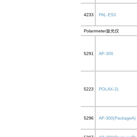
4233
PAL-ES3
Polarimeter旋光仪
5291
AP-300
5223
POLAX-2L
5296
AP-300(PackageA)