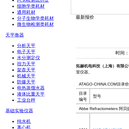
PCR检测试剂盒
细胞学类耗材
通用耗材
最新报价
分子生物学类耗材
微生物检测类耗材
天平衡器
分析天平
电子天平
时间：2
水分测定仪
扭力天平
拓赫机电科技（上海）有限公
架盘天平
室仪器。
机械天平
防爆天平
ATAGO-CHINA.COM目录
电热蒸馏水器
目录
液体比重天平
型号
编号
工业台秤
Abbe Refractometers 
基础实验仪器
纯水机
离心机