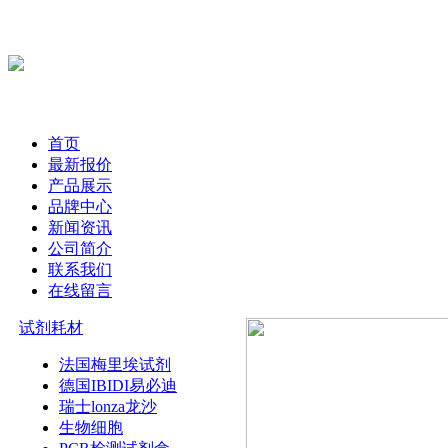
首页
最新报价
产品展示
品牌中心
新闻资讯
公司简介
联系我们
在线留言
试剂耗材
法国梅里埃试剂
德国IBIDI易必迪
瑞士lonza龙沙
生物细胞