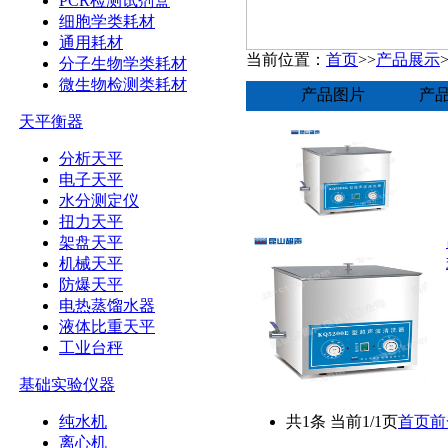
PCR检测试剂盒
细胞学类耗材
通用耗材
当前位置：
首页
>>
产品展示
分子生物学类耗材
微生物检测类耗材
产品图片
产
天平衡器
分析天平
电子天平
水分测定仪
扭力天平
架盘天平
机械天平
防爆天平
电热蒸馏水器
液体比重天平
工业台秤
基础实验仪器
纯水机
共1条 当前1/1页
首页
前
离心机