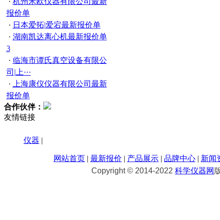
·
杭州米欧仪器有限公司最新
报价单
·
日本爱拓|爱宕最新报价单
·
湖南凯达离心机最新报价单
3
·
临海市谭氏真空设备有限公
司|上···
·
上海康仪仪器有限公司最新
报价单
合作伙伴：
友情链接
仪器
|
网站首页
|
最新报价
|
产品展示
|
品牌中心
|
新闻
Copyright © 2014-2022
科学仪器网