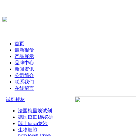
首页
最新报价
产品展示
品牌中心
新闻资讯
公司简介
联系我们
在线留言
试剂耗材
法国梅里埃试剂
德国IBIDI易必迪
瑞士lonza龙沙
生物细胞