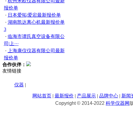
·
杭州米欧仪器有限公司最新
报价单
·
日本爱拓|爱宕最新报价单
·
湖南凯达离心机最新报价单
3
·
临海市谭氏真空设备有限公
司|上···
·
上海康仪仪器有限公司最新
报价单
合作伙伴：
友情链接
仪器
|
网站首页
|
最新报价
|
产品展示
|
品牌中心
|
新闻
Copyright © 2014-2022
科学仪器网