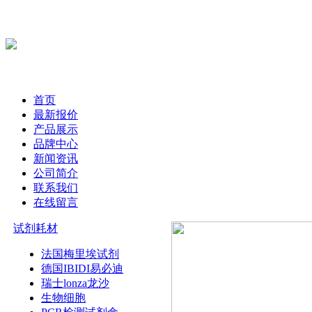
首页
最新报价
产品展示
品牌中心
新闻资讯
公司简介
联系我们
在线留言
试剂耗材
法国梅里埃试剂
德国IBIDI易必迪
瑞士lonza龙沙
生物细胞