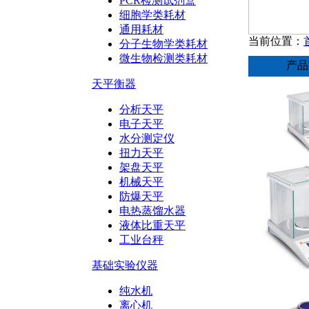
PCR检测试剂盒
细胞学类耗材
通用耗材
当前位置：
分子生物学类耗材
微生物检测类耗材
产品
天平衡器
分析天平
电子天平
水分测定仪
扭力天平
架盘天平
机械天平
防爆天平
电热蒸馏水器
液体比重天平
工业台秤
基础实验仪器
纯水机
离心机