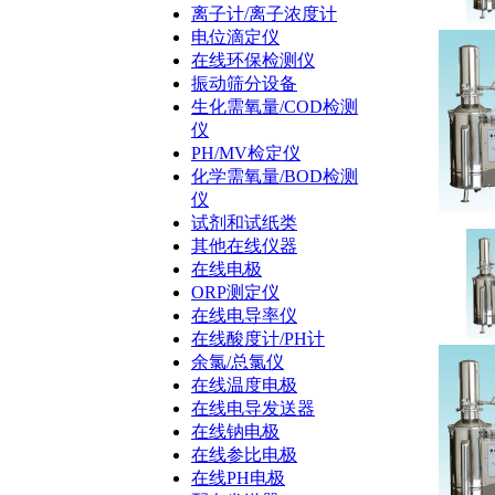
离子计/离子浓度计
电位滴定仪
在线环保检测仪
振动筛分设备
生化需氧量/COD检测
仪
PH/MV检定仪
化学需氧量/BOD检测
仪
试剂和试纸类
其他在线仪器
在线电极
ORP测定仪
在线电导率仪
在线酸度计/PH计
余氯/总氯仪
在线温度电极
在线电导发送器
在线钠电极
在线参比电极
在线PH电极