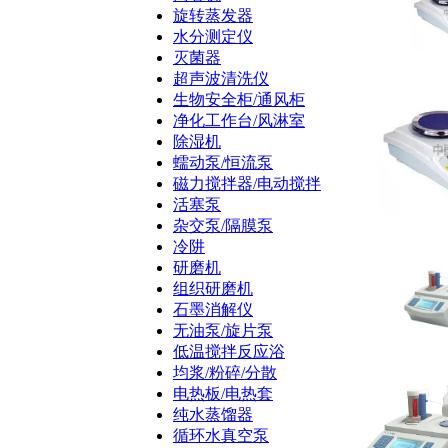
旋转蒸发器
水分测定仪
灭菌器
超声波清洗仪
生物安全柜/通风柜
净化工作台/风淋室
除湿机
蠕动泵/恒流泵
磁力搅拌器/电动搅拌
活塞泵
杂交泵/隔膜泵
冷阱
研磨机
组织研磨机
石墨消解仪
无油泵/旋片泵
低温搅拌反应浴
均浆/粉碎/分散
电热板/电热套
纯水蒸馏器
循环水真空泵