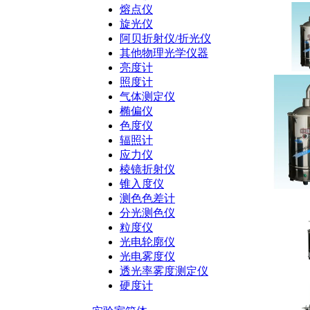
熔点仪
旋光仪
阿贝折射仪/折光仪
其他物理光学仪器
亮度计
照度计
气体测定仪
椭偏仪
色度仪
辐照计
应力仪
棱镜折射仪
锥入度仪
测色色差计
分光测色仪
粒度仪
光电轮廓仪
光电雾度仪
透光率雾度测定仪
硬度计