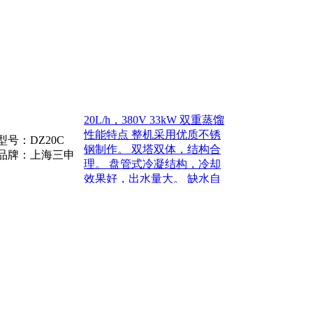
实时显示有关测
20L/h，380V 33kW 双重蒸馏
性能特点 整机采用优质不锈
型号：
DZ20C
钢制作。 双塔双体，结构合
品牌：上海三申
理。 盘管式冷凝结构，冷却
效果好，出水量大。 缺水自
动切断加热电源，待回流水
补充到达工作水位后