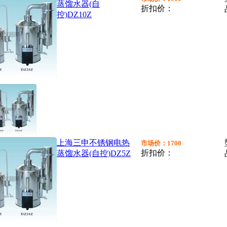
蒸馏水器(自
折扣价：
控)DZ10Z
上海三申不锈钢电热
市场价：1700
折扣价：
蒸馏水器(自控)DZ5Z