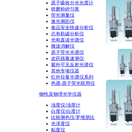
原子吸收分光光度计
研磨粉碎匀浆
荧光测量仪
激光测距仪
食品安全快速分析仪
总有机碳分析仪
光电直读光谱仪
微波消解仪
原子荧光光谱仪
农药残毒速测仪
紫外可见反射光谱仪
其他专项仪器
红外拉曼光谱仪系列
色谱-原子荧光联用仪
物性及物理光学仪器
浊度仪/浊度计
白度仪/白度计
比较测色仪/罗维朋比
光泽度仪
粘度仪