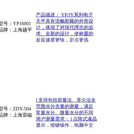
产品描述： YP/JY系列电子
天平具有流畅新颖的外形设
型号：
YP16001
计，体现了对现代理念的追
品牌：上海越平
求。全新的设计，使称重的
反应速度更快，定点更迅
速。稳定性和抗干扰性高。
本公司开发的YP系列电子
l 支持包括容量法、库仑法全
范围水分含量的测量，满足
型号：
ZDY-504
常量水分、微量水分的不同
品牌：上海雷磁
用户测量需求； l 点阵式液晶
显示，按键操作，电脑中文
软件同时控制或分别控制；