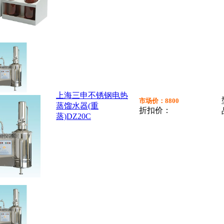
上海三申不锈钢电热
市场价：8800
蒸馏水器(重
折扣价：
蒸)DZ20C