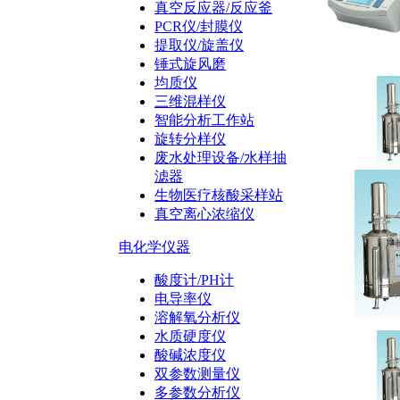
真空反应器/反应釜
PCR仪/封膜仪
提取仪/旋盖仪
锤式旋风磨
均质仪
三维混样仪
智能分析工作站
旋转分样仪
废水处理设备/水样抽
滤器
生物医疗核酸采样站
真空离心浓缩仪
电化学仪器
酸度计/PH计
电导率仪
溶解氧分析仪
水质硬度仪
酸碱浓度仪
双参数测量仪
多参数分析仪