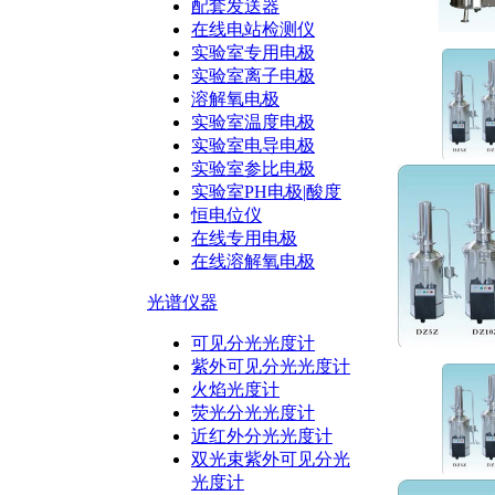
配套发送器
在线电站检测仪
实验室专用电极
实验室离子电极
溶解氧电极
实验室温度电极
实验室电导电极
实验室参比电极
实验室PH电极|酸度
恒电位仪
在线专用电极
在线溶解氧电极
光谱仪器
可见分光光度计
紫外可见分光光度计
火焰光度计
荧光分光光度计
近红外分光光度计
双光束紫外可见分光
光度计