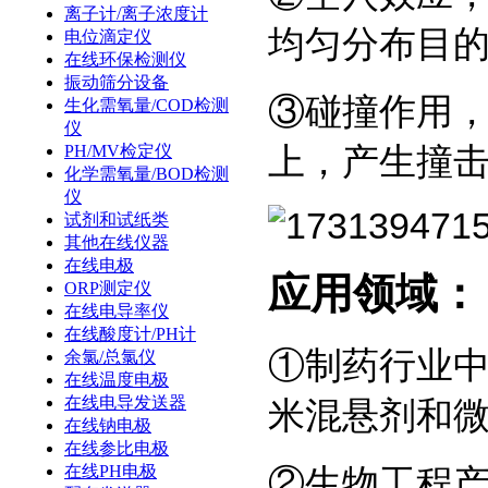
离子计/离子浓度计
均匀分布目
电位滴定仪
在线环保检测仪
振动筛分设备
③碰撞作用
生化需氧量/COD检测
仪
上，产生撞
PH/MV检定仪
化学需氧量/BOD检测
仪
试剂和试纸类
其他在线仪器
在线电极
应用领域：
ORP测定仪
在线电导率仪
在线酸度计/PH计
①制药行业
余氯/总氯仪
在线温度电极
在线电导发送器
米混悬剂和微
在线钠电极
在线参比电极
在线PH电极
②生物工程产