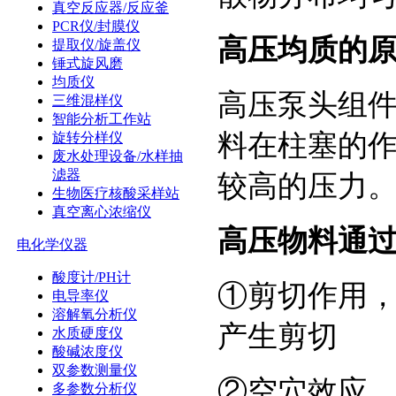
真空反应器/反应釜
PCR仪/封膜仪
高压均质的
提取仪/旋盖仪
锤式旋风磨
均质仪
高压泵头组
三维混样仪
智能分析工作站
料在柱塞的
旋转分样仪
废水处理设备/水样抽
滤器
较高的压力
生物医疗核酸采样站
真空离心浓缩仪
高压物料通
电化学仪器
酸度计/PH计
①剪切作用
电导率仪
溶解氧分析仪
产生剪切
水质硬度仪
酸碱浓度仪
双参数测量仪
②空穴效应
多参数分析仪