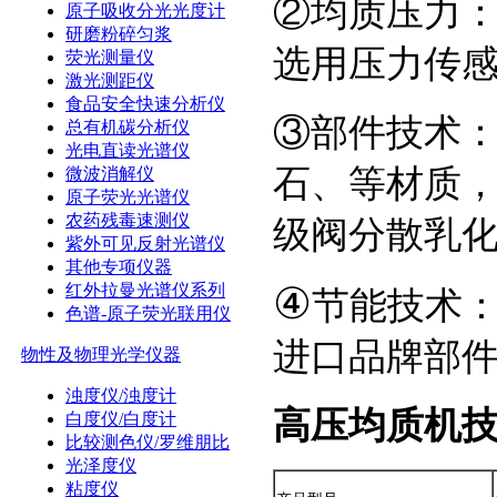
②均质压力：最大
原子吸收分光光度计
研磨粉碎匀浆
选用压力传
荧光测量仪
激光测距仪
食品安全快速分析仪
③部件技术
总有机碳分析仪
光电直读光谱仪
石、等材质，
微波消解仪
原子荧光光谱仪
农药残毒速测仪
级阀分散乳
紫外可见反射光谱仪
其他专项仪器
④
红外拉曼光谱仪系列
节能技术：
色谱-原子荧光联用仪
进口品牌部
物性及物理光学仪器
浊度仪/浊度计
高压均质机
白度仪/白度计
比较测色仪/罗维朋比
光泽度仪
粘度仪