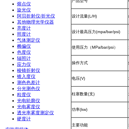
产品型号
熔点仪
旋光仪
阿贝折射仪/折光仪
设计流量(L/H)
其他物理光学仪器
亮度计
设计最高压力(mpa/bar/psi)
照度计
气体测定仪
椭偏仪
使用压力（MPa/bar/psi）
色度仪
辐照计
操作方式
应力仪
棱镜折射仪
锥入度仪
电压(V)
测色色差计
分光测色仪
柱塞数量(支)
粒度仪
光电轮廓仪
光电雾度仪
功率(kw)
透光率雾度测定仪
硬度计
主要功能