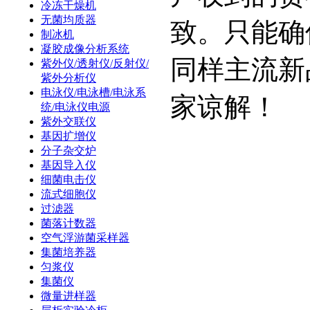
冷冻干燥机
无菌均质器
致。只能确
制冰机
凝胶成像分析系统
同样主流新
紫外仪/透射仪/反射仪/
紫外分析仪
电泳仪/电泳槽/电泳系
家谅解！
统/电泳仪电源
紫外交联仪
基因扩增仪
分子杂交炉
基因导入仪
细菌电击仪
流式细胞仪
过滤器
菌落计数器
空气浮游菌采样器
集菌培养器
匀浆仪
集菌仪
微量进样器