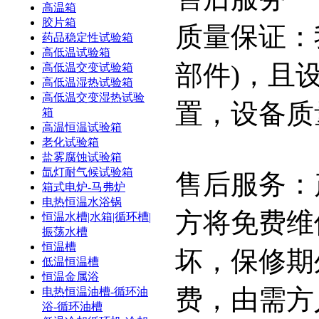
高温箱
胶片箱
质量保证：
药品稳定性试验箱
高低温试验箱
部件)，且
高低温交变试验箱
高低温湿热试验箱
高低温交变湿热试验
置，设备质
箱
高温恒温试验箱
老化试验箱
盐雾腐蚀试验箱
氙灯耐气候试验箱
售后服务：
箱式电炉-马弗炉
电热恒温水浴锅
方将免费维
恒温水槽|水箱|循环槽|
振荡水槽
恒温槽
坏，保修期
低温恒温槽
恒温金属浴
费，由需方
电热恒温油槽-循环油
浴-循环油槽