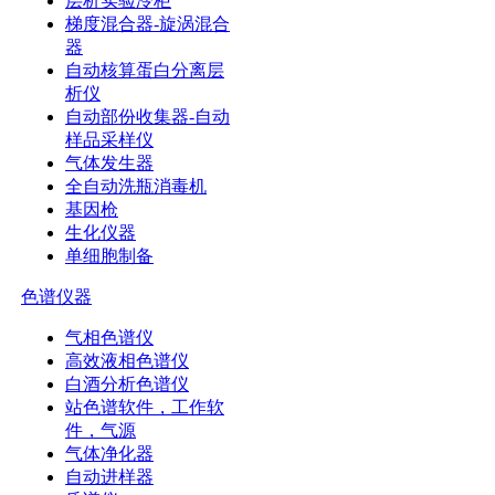
层析实验冷柜
梯度混合器-旋涡混合
器
自动核算蛋白分离层
析仪
自动部份收集器-自动
样品采样仪
气体发生器
全自动洗瓶消毒机
基因枪
生化仪器
单细胞制备
色谱仪器
气相色谱仪
高效液相色谱仪
白酒分析色谱仪
站色谱软件，工作软
件，气源
气体净化器
自动进样器