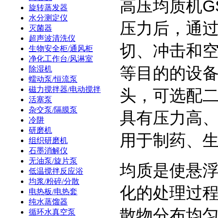
高压均质机G
旋转蒸发器
水分测定仪
压力后，通
灭菌器
超声波清洗仪
切、冲击和
生物安全柜/通风柜
净化工作台/风淋室
等目的的设
除湿机
蠕动泵/恒流泵
磁力搅拌器/电动搅拌
头，可选配
活塞泵
杂交泵/隔膜泵
具有压力高
冷阱
研磨机
用于制药、
组织研磨机
石墨消解仪
无油泵/旋片泵
均质是使悬
低温搅拌反应浴
均浆/粉碎/分散
化的处理过
电热板/电热套
纯水蒸馏器
散物分布均
循环水真空泵