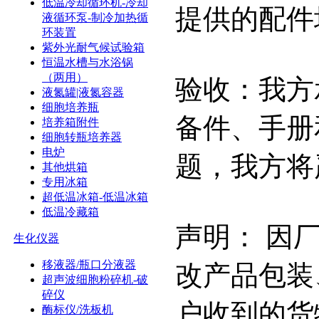
低温冷却循环机-冷却
提供的配件
液循环泵-制冷加热循
环装置
紫外光耐气候试验箱
恒温水槽与水浴锅
（两用）
验收：我方
液氮罐|液氮容器
细胞培养瓶
备件、手册
培养箱附件
细胞转瓶培养器
电炉
题，我方将
其他烘箱
专用冰箱
超低温冰箱-低温冰箱
低温冷藏箱
声明： 因
生化仪器
移液器/瓶口分液器
改产品包装
超声波细胞粉碎机-破
碎仪
户收到的货
酶标仪/洗板机