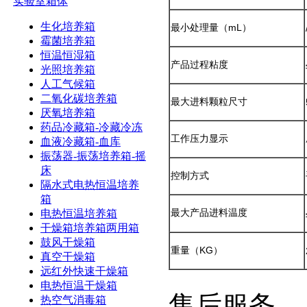
实验室箱体
生化培养箱
最小处理量（mL）
霉菌培养箱
恒温恒湿箱
产品过程粘度
光照培养箱
人工气候箱
二氧化碳培养箱
最大进料颗粒尺寸
厌氧培养箱
药品冷藏箱-冷藏冷冻
工作压力显示
血液冷藏箱-血库
振荡器-振荡培养箱-摇
床
控制方式
隔水式电热恒温培养
箱
最大产品进料温度
电热恒温培养箱
干燥箱培养箱两用箱
鼓风干燥箱
重量（KG）
真空干燥箱
远红外快速干燥箱
电热恒温干燥箱
售后服务
热空气消毒箱