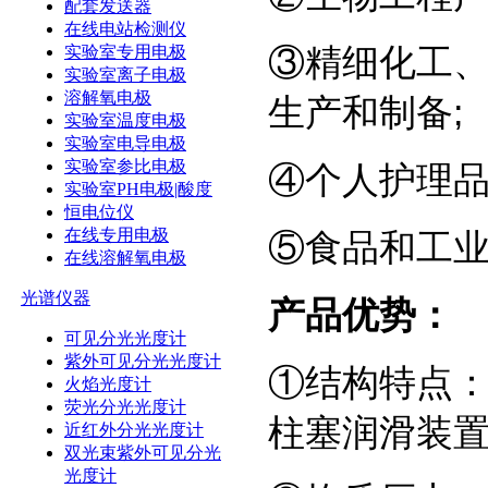
配套发送器
在线电站检测仪
③精细化工
实验室专用电极
实验室离子电极
溶解氧电极
生产和制备;
实验室温度电极
实验室电导电极
实验室参比电极
④个人护理品
实验室PH电极|酸度
恒电位仪
在线专用电极
⑤食品和工业
在线溶解氧电极
光谱仪器
产品优势：
可见分光光度计
紫外可见分光光度计
①结构特点
火焰光度计
荧光分光光度计
柱塞润滑装
近红外分光光度计
双光束紫外可见分光
光度计